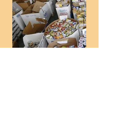
Donación para Banco de
Alimentos Gran Canarias
Precio
10,00 €
Agregar al carrito
Únete a nuestra donación al Banco de 
alimentos de Gran Canaria. Recuerda entre 
todos podemos hacer una montaña de amor 
y solidaridad. Se sumará también los 3 € de 