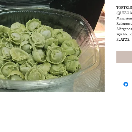
TORTELI
(QUESO 
Masa sémo
Rellenos d
Alérgenos:
250 GR,
PLATOS.