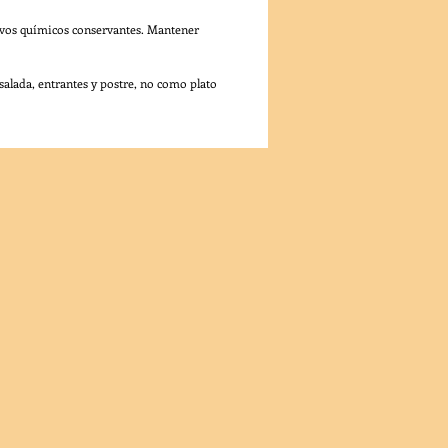
tivos químicos conservantes. Mantener
alada, entrantes y postre, no como plato