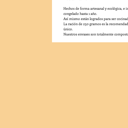
Hechos de forma artesanal y ecológica, e 
congelado hasta 1 año.
Así mismo están logrados para ser cocina
La ración de 250 gramos es la recomendada
único.
Nuestros envases son totalmente compostab